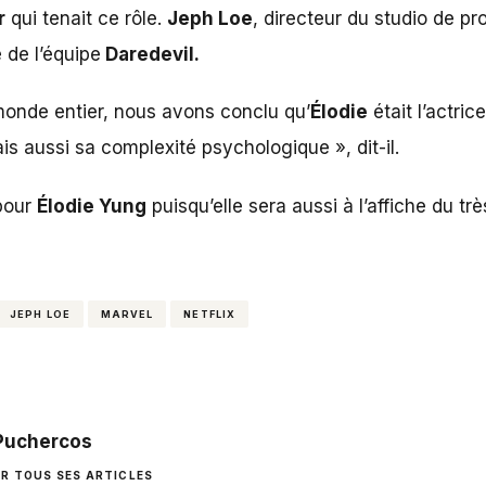
r
qui tenait ce rôle.
Jeph Loe
, directeur du studio de p
 de l’équipe
Daredevil.
monde entier, nous avons conclu qu’
Élodie
était l’actric
ais aussi sa complexité psychologique », dit-il.
pour
Élodie Yung
puisqu’elle sera aussi à l’affiche du tr
JEPH LOE
MARVEL
NETFLIX
 Puchercos
IR TOUS SES ARTICLES