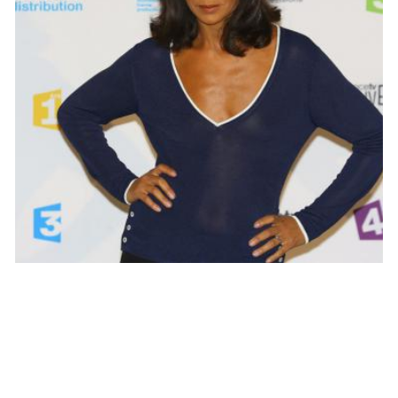
NEWS PEOPLE FRANÇAIS ET POTINS DES STARS
Sophia Aram : « Éric Zemmour a un
problème avec sa bite »
ARNAUD · 12 OCTOBRE 2015