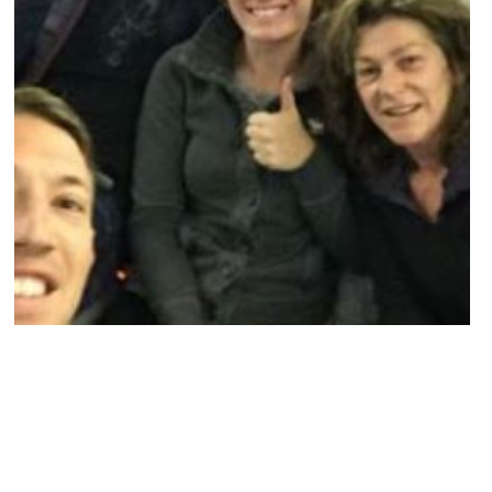
NEWS PEOPLE FRANÇAIS ET POTINS DES STARS
Dropped : Le PDG de TF1 n’ecarte pas un
probable retour du jeu de téléréalité.
MARIE-MICHELLE · 17 AVRIL 2015