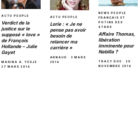
NEWS PEOPLE
ACTU PEOPLE
ACTU PEOPLE
FRANÇAIS ET
Verdict de la
POTINS DES
Lorie : « Je ne
STARS
justice sur le
pense pas avoir
Affaire Thomas,
supposé « love »
besoin de
libération
de François
relancer ma
imminente pour
Hollande – Julie
carrière »
Nabilla ?
Gayet
ARNAUD · 3 MARS
TRACY DOE · 20
2014
MARINA A. YEDJE ·
NOVEMBRE 2014
27 MARS 2014