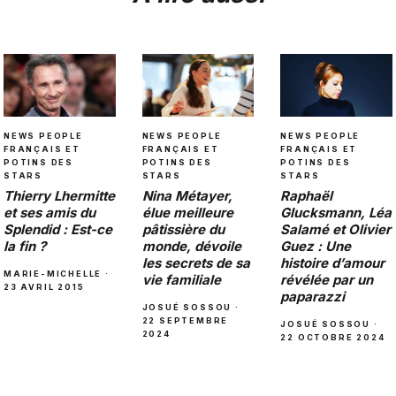
NEWS PEOPLE
NEWS PEOPLE
NEWS PEOPLE
FRANÇAIS ET
FRANÇAIS ET
FRANÇAIS ET
POTINS DES
POTINS DES
POTINS DES
STARS
STARS
STARS
Nina Métayer,
Raphaël
Thierry Lhermitte
élue meilleure
Glucksmann, Léa
et ses amis du
pâtissière du
Salamé et Olivier
Splendid : Est-ce
monde, dévoile
Guez : Une
la fin ?
les secrets de sa
histoire d’amour
MARIE-MICHELLE ·
vie familiale
révélée par un
23 AVRIL 2015
paparazzi
JOSUÉ SOSSOU ·
22 SEPTEMBRE
JOSUÉ SOSSOU ·
2024
22 OCTOBRE 2024