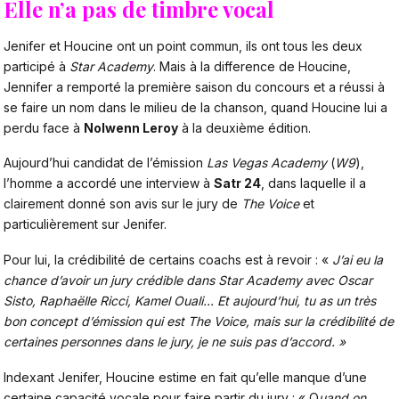
Elle n’a pas de timbre vocal
Jenifer et Houcine ont un point commun, ils ont tous les deux
participé à
Star Academy
. Mais à la difference de Houcine,
Jennifer a remporté la première saison du concours et a réussi à
se faire un nom dans le milieu de la chanson, quand Houcine lui a
perdu face à
Nolwenn Leroy
à la deuxième édition.
Aujourd’hui candidat de l’émission
Las Vegas Academy
(
W9
),
l’homme a accordé une interview à
Satr 24
, dans laquelle il a
clairement donné son avis sur le jury de
The Voice
et
particulièrement sur Jenifer.
Pour lui, la crédibilité de certains coachs est à revoir : «
J’ai eu la
chance d’avoir un jury crédible dans
Star Academy
avec Oscar
Sisto,
Raphaëlle Ricci
,
Kamel Ouali..
. Et aujourd’hui, tu as un très
bon concept d’émission qui est The Voice, mais sur la crédibilité de
certaines personnes dans le jury, je ne suis pas d’accord. »
Indexant Jenifer, Houcine estime en fait qu’elle manque d’une
certaine capacité vocale pour faire partir du jury : « Q
uand on