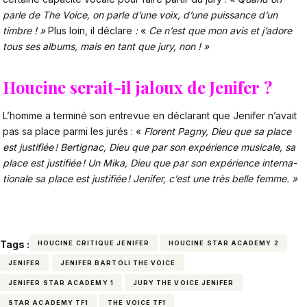
parle de
The Voice
, on parle d’une voix, d’une puissance d’un
timbre ! »
Plus loin, il déclare
:
«
Ce n’est que mon avis et j’adore
tous ses albums, mais en tant que jury, non ! »
Houcine serait-il jaloux de Jenifer ?
L’homme a terminé son entrevue en déclarant que Jenifer n’avait
pas sa place parmi les jurés : «
Florent Pagny
, Dieu que sa place
est justi­fiée
!
Berti­gnac
, Dieu que par son expérience musi­cale, sa
place est justi­fiée
! Un
Mika
, Dieu que par son expé­rience inter­na­
tio­nale sa place est justi­fiée
! Jeni­fer, c’est une très belle femme. »
Tags :
HOUCINE CRITIQUE JENIFER
HOUCINE STAR ACADEMY 2
JENIFER
JENIFER BARTOLI THE VOICE
JENIFER STAR ACADEMY 1
JURY THE VOICE JENIFER
STAR ACADEMY TF1
THE VOICE TF1