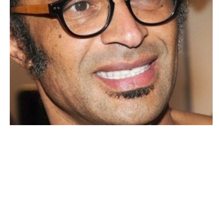
ACTU PEOPLE
Yannick Noah s’en prend au FN !
CHARLES L. · 4 MARS 2014