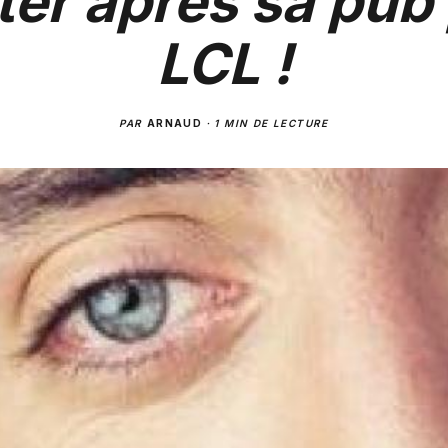
ter après sa pub
LCL !
PAR
ARNAUD
·
1 MIN DE LECTURE