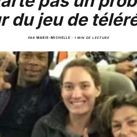
arte pas un pro
r du jeu de téléré
PAR
MARIE-MICHELLE
·
1 MIN DE LECTURE