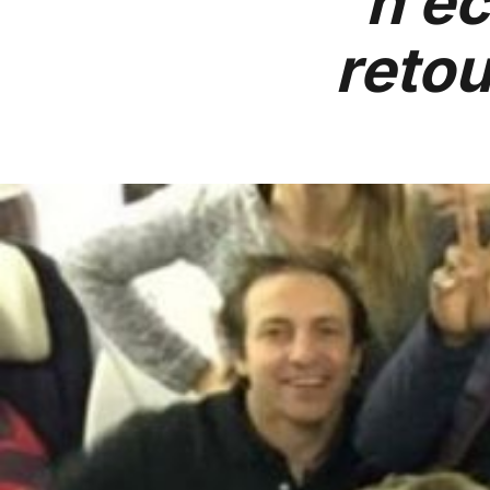
n’ec
retou