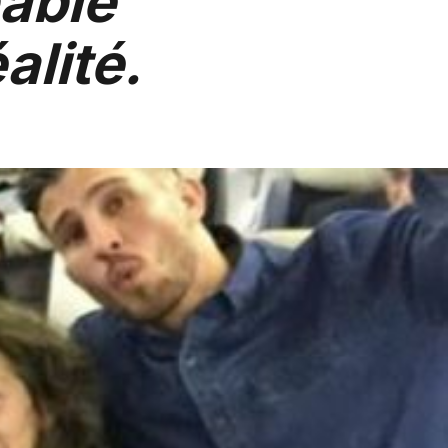
bable
alité.