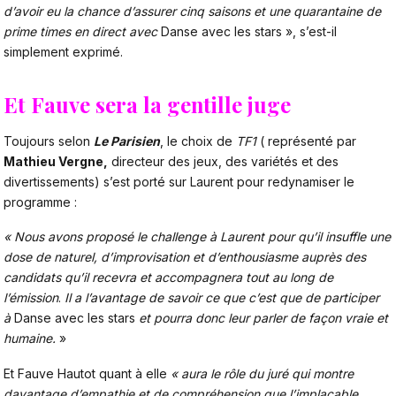
d’avoir eu la chance d’assu­rer cinq saisons et une quaran­taine de
prime times en direct avec
Danse avec les stars », s’est-il
simplement exprimé.
Et Fauve sera la gentille juge
Toujours selon
Le Parisien
, le choix de
TF1
( représenté par
Mathieu Vergne,
directeur des jeux, des variétés et des
divertissements) s’est porté sur Laurent pour redynamiser le
programme :
« Nous avons proposé le chal­lenge à Laurent pour qu’il insuffle une
dose de natu­rel, d’impro­vi­sa­tion et d’enthou­siasme auprès des
candi­dats qu’il rece­vra et accom­pa­gnera tout au long de
l’émission
.
Il a l’avan­tage de savoir ce que c’est que de parti­ci­per
à
Danse avec les stars
et pourra donc leur parler de façon vraie et
humaine.
»
Et Fauve Hautot quant à elle
« aura le rôle du juré qui montre
davan­tage d’empa­thie et de compré­hen­sion que l’impla­cable