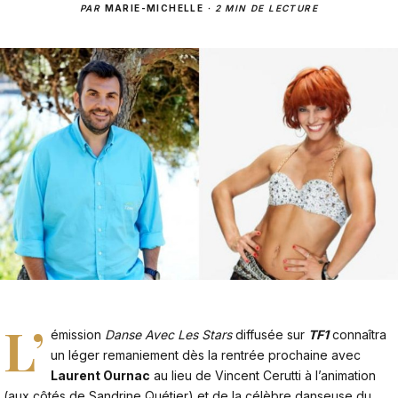
PAR
MARIE-MICHELLE
·
2 MIN DE LECTURE
L’
émission
Danse Avec Les Stars
diffusée sur
TF1
connaîtra
un léger remaniement dès la rentrée prochaine avec
Laurent Ournac
au lieu de Vincent Cerutti à l’animation
(aux côtés de Sandrine Quétier) et de la célèbre danseuse du