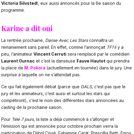
Victoria Silvsted
t, eux aussi annoncés pour la 6e saison du
programme.
Karine a dit oui
La rentrée prochaine,
Danse Avec Les Stars
connaîtra un
remaniement sans pareil. En effet, comme l’annonçait
TF1
il y a
peu, l’animateur
Vincent Cerruti
sera remplacé par le comédien
Laurent Ournac
et c’est la danseuse
Fauve Hautot
qui prendra
la place de
M. Pokora
(actuellement en tournée) dans le jury. Une
surprise à laquelle on ne s’attendait pas.
Ce qui fait également débat (parce que
DALS,
c’est pas que le
jury et les animateurs, c’est aussi et surtout les stars qui
compétiront), c’est le nom des différentes stars annoncées au
casting de la prochaine saison.
Pour
Télé 7 jours
, la liste a déjà commencé à s’allonger et
l’émission qui est annoncée pour octobre prochain verra la
participation de Djibril Cissé, Fabienne Carat, Prescillia Betti, Enjoy