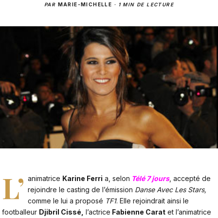
PAR
MARIE-MICHELLE
·
1 MIN DE LECTURE
L’
animatrice
Karine Ferri
a, selon
Télé 7 jour
s
, accepté de
rejoindre le casting de l’émission
Danse Avec Les Stars,
comme le lui a proposé
TF1
. Elle rejoindrait ainsi le
footballeur
Djibril Cissé,
l’actrice
Fabienne Carat
et l’animatrice