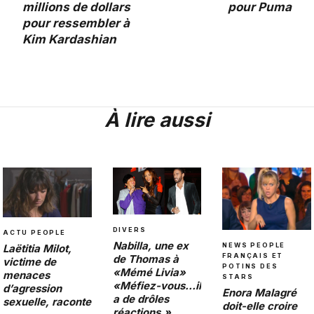
millions de dollars
pour Puma
pour ressembler à
Kim Kardashian
À lire aussi
DIVERS
ACTU PEOPLE
Nabilla, une ex
NEWS PEOPLE
Laëtitia Milot,
FRANÇAIS ET
de Thomas à
victime de
POTINS DES
«Mémé Livia»
menaces
STARS
«Méfiez-vous…il
d’agression
Enora Malagré
a de drôles
sexuelle, raconte
doit-elle croire
réactions.»