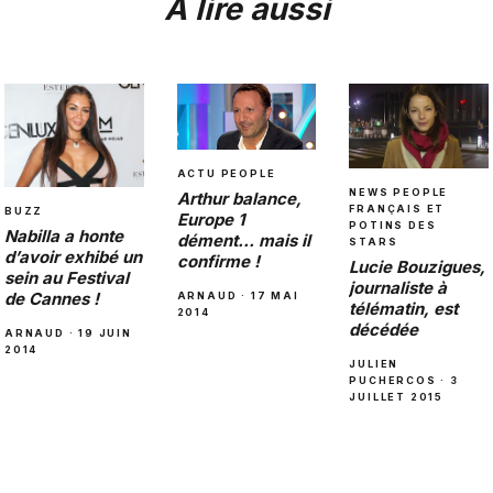
À lire aussi
ACTU PEOPLE
NEWS PEOPLE
Arthur balance,
FRANÇAIS ET
BUZZ
Europe 1
POTINS DES
Nabilla a honte
dément… mais il
STARS
d’avoir exhibé un
confirme !
Lucie Bouzigues,
sein au Festival
journaliste à
de Cannes !
ARNAUD · 17 MAI
télématin, est
2014
décédée
ARNAUD · 19 JUIN
2014
JULIEN
PUCHERCOS · 3
JUILLET 2015