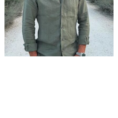
NEWS PEOPLE FRANÇAIS ET POTINS DES STARS
Découvrez l’intérieur épuré et élégant de
la villa de Dylan Deschamps fils de Didier
sur la Côte d’Azur
JOSUÉ SOSSOU · 20 OCTOBRE 2024