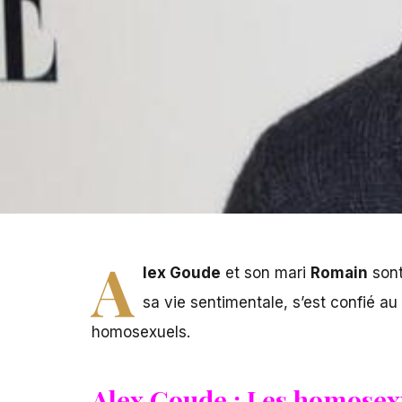
A
lex Goude
et son mari
Romain
sont
sa vie sentimentale, s’est confié a
homosexuels.
Alex Goude : Les homosexu