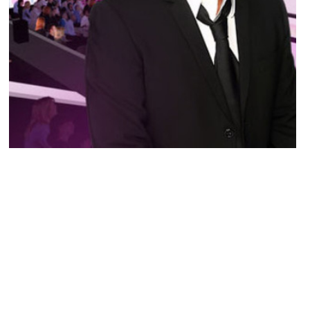
NEWS PEOPLE FRANÇAIS ET POTINS DES STARS
Secret Story : Benja­min Castaldi d’accord
avec la baisse des gains du vainqueur
RUDY LIMÉA · 26 SEPTEMBRE 2014