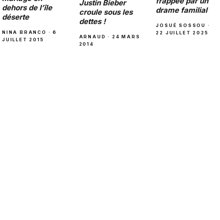
frappée par un
Justin Bieber
dehors de l’île
drame familial
croule sous les
déserte
dettes !
JOSUÉ SOSSOU ·
NINA BRANCO · 6
22 JUILLET 2025
ARNAUD · 24 MARS
JUILLET 2015
2014