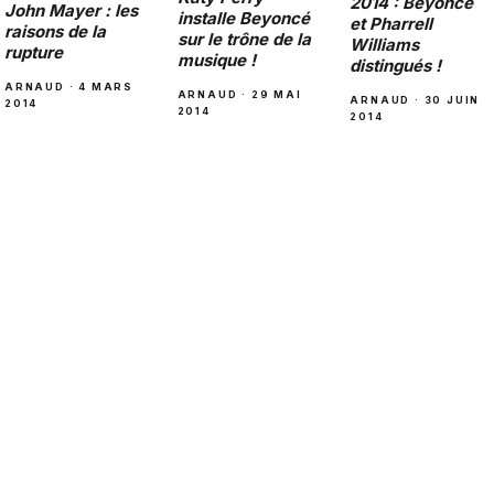
2014 : Beyoncé
John Mayer : les
installe Beyoncé
et Pharrell
raisons de la
sur le trône de la
Williams
rupture
musique !
distingués !
ARNAUD · 4 MARS
ARNAUD · 29 MAI
ARNAUD · 30 JUIN
2014
2014
2014