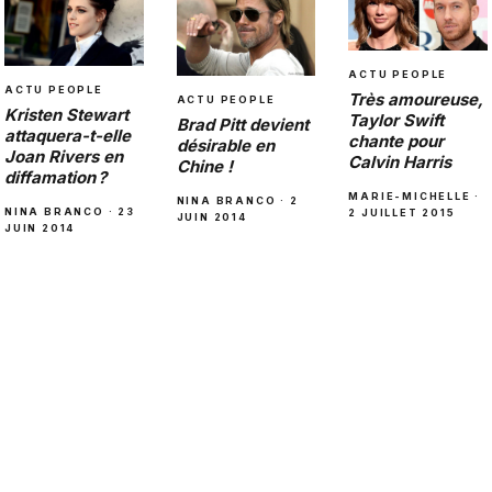
ACTU PEOPLE
ACTU PEOPLE
Très amoureuse,
ACTU PEOPLE
Kristen Stewart
Taylor Swift
Brad Pitt devient
attaquera-t-elle
chante pour
désirable en
Joan Rivers en
Calvin Harris
Chine !
diffamation ?
MARIE-MICHELLE ·
NINA BRANCO · 2
NINA BRANCO · 23
2 JUILLET 2015
JUIN 2014
JUIN 2014