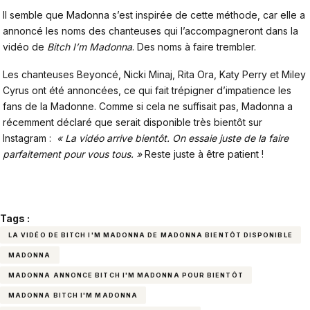
Il semble que Madonna s’est inspirée de cette méthode, car elle a
annoncé les noms des chanteuses qui l’accompagneront dans la
vidéo de
Bitch I’m Madonna
. Des noms à faire trembler.
Les chanteuses Beyoncé, Nicki Minaj, Rita Ora, Katy Perry et Miley
Cyrus ont été annoncées, ce qui fait trépigner d’impatience les
fans de la Madonne. Comme si cela ne suffisait pas, Madonna a
récemment déclaré que serait disponible très bientôt sur
Instagram :
« La vidéo arrive bientôt. On essaie juste de la faire
parfaitement pour vous tous. »
Reste juste à être patient !
Tags :
LA VIDÉO DE BITCH I'M MADONNA DE MADONNA BIENTÔT DISPONIBLE
MADONNA
MADONNA ANNONCE BITCH I'M MADONNA POUR BIENTÔT
MADONNA BITCH I'M MADONNA