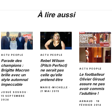
À lire aussi
ACTU PEOPLE
ACTU PEOPLE
Rebel Wilson
Parade des
(Pitch Perfect)
champions :
ACTU PEOPLE
ne serait pas
Brigitte Macron
Le footballeur
celle qu’elle
brille avec un
Olivier Giroud
prétend être
style automnal
assure ne pas
impeccable
MARIE-MICHELLE ·
avoir commis
21 MAI 2015
JOSUÉ SOSSOU ·
l’adultère !
15 SEPTEMBRE
2024
ARNAUD · 19
FÉVRIER 2014