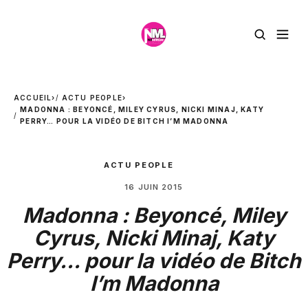
ACCUEIL
›
ACTU PEOPLE
›
MADONNA : BEYONCÉ, MILEY CYRUS, NICKI MINAJ, KATY
PERRY… POUR LA VIDÉO DE BITCH I’M MADONNA
ACTU PEOPLE
16 JUIN 2015
Madonna : Beyoncé, Miley
Cyrus, Nicki Minaj, Katy
Perry… pour la vidéo de Bitch
I’m Madonna