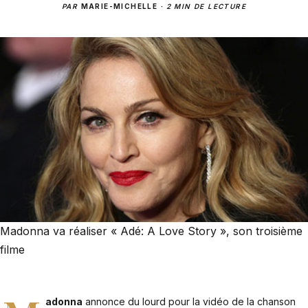
PAR
MARIE-MICHELLE
·
2 MIN DE LECTURE
Madonna va réaliser « Adé: A Love Story », son troisième
filme
adonna
annonce du lourd pour la vidéo de la chanson