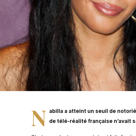
Nabilla atteint un seuil de notoriété immense. Depuis Lo
N
abilla
a
atteint un seuil de notor
de télé-réalité française n’avait