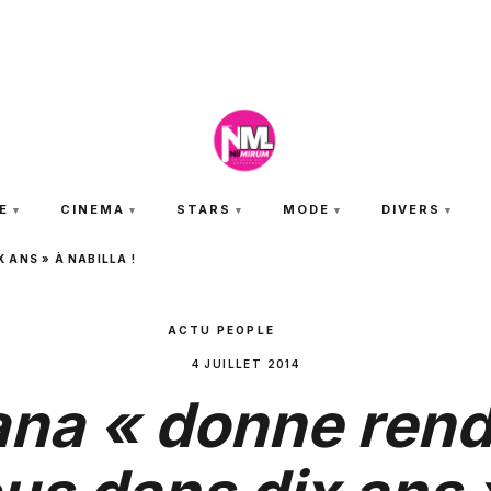
JEUDI 6 AOÛT 2026
E
CINEMA
STARS
MODE
DIVERS
ANS » À NABILLA !
ACTU PEOPLE
4 JUILLET 2014
na « donne ren