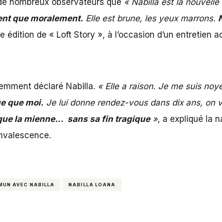
 à de nombreux observateurs que
« Nabilla est la nouvel
ent que moralement.
Elle est brune, les yeux marrons.
e édition de « Loft Story », à l’occasion d’un
entretien 
cemment déclaré Nabilla.
« Elle a raison. Je me suis noy
ue que moi.
Je lui donne rendez-vous dans dix ans, on v
 que la mienne… sans sa fin tragique
»
, a expliqué la 
nvalescence.
MUN AVEC NABILLA
NABILLA LOANA