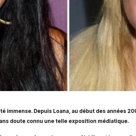
ana, aucun candidat issu d’une émission de télé-réalité 
iété immense. Depuis
Loana
, au début des années 20
 sans doute connu une telle exposition médiatique.