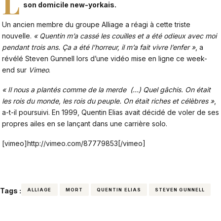
L
son domicile new-yorkais.
Un ancien membre du groupe Alliage a réagi à cette triste
nouvelle.
« Quentin m’a cassé les couilles et a été odieux avec moi
pendant trois ans. Ça a été l’horreur, il m’a fait vivre l’enfer »
, a
révélé Steven Gunnell lors d’une vidéo mise en ligne ce week-
end sur
Vimeo
.
« Il nous a plantés comme de la merde (…) Quel gâchis. On était
les rois du monde, les rois du peuple. On était riches et célèbres »
,
a-t-il poursuivi. En 1999, Quentin Elias avait décidé de voler de ses
propres ailes en se lançant dans une carrière solo.
[vimeo]http://vimeo.com/87779853[/vimeo]
Tags :
ALLIAGE
MORT
QUENTIN ELIAS
STEVEN GUNNELL