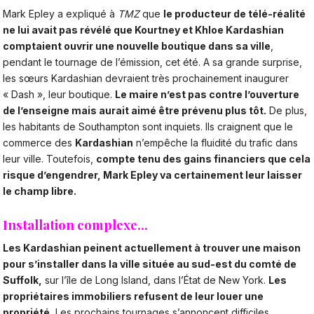
Mark Epley a expliqué à
TMZ
que
le producteur de télé-réalité
ne lui avait pas révélé que Kourtney et Khloe Kardashian
comptaient ouvrir une nouvelle boutique dans sa ville
,
pendant le tournage de l’émission, cet été. A sa grande surprise,
les sœurs Kardashian devraient très prochainement inaugurer
« Dash », leur boutique.
Le maire n’est pas contre l’ouverture
de l’enseigne mais aurait aimé être prévenu plus tôt.
De plus,
les habitants de Southampton sont inquiets. Ils craignent que le
commerce des
Kardashian
n’empêche la fluidité du trafic dans
leur ville. Toutefois,
compte tenu des gains financiers que cela
risque d’engendrer, Mark Epley va certainement leur laisser
le champ libre.
Installation complexe…
Les Kardashian peinent actuellement à trouver une maison
pour s’installer dans la ville située au sud-est du comté de
Suffolk,
sur l’île de Long Island, dans l’État de New York.
Les
propriétaires immobiliers refusent de leur louer une
propriété.
Les prochains tournages s’annoncent difficiles…