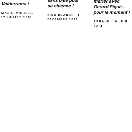
sans pitié pour
marier avec
Valderrama !
sa chienne !
Gerard Piqué…
pour le moment !
MARIE-MICHELLE ·
NINA BRANCO · 1
17 JUILLET 2015
DÉCEMBRE 2014
ARNAUD · 19 JUIN
2014