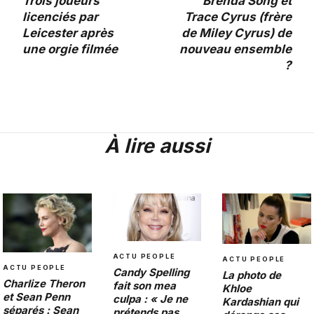
Trois joueurs
Brenda Song et
licenciés par
Trace Cyrus (frère
Leicester après
de Miley Cyrus) de
une orgie filmée
nouveau ensemble
?
À lire aussi
ACTU PEOPLE
ACTU PEOPLE
ACTU PEOPLE
Candy Spelling
La photo de
Charlize Theron
fait son mea
Khloe
et Sean Penn
culpa : « Je ne
Kardashian qui
séparés : Sean
prétends pas