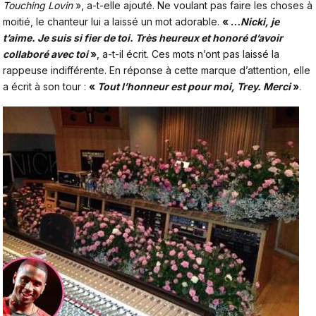
Touching Lovin
», a-t-elle ajouté. Ne voulant pas faire les choses à
moitié, le chanteur lui a laissé un mot adorable.
« …
Nicki, je
t’aime. Je suis si fier de toi. Très heureux et honoré d’avoir
collaboré avec toi
»
, a-t-il écrit. Ces mots n’ont pas laissé la
rappeuse indifférente. En réponse à cette marque d’attention, elle
a écrit à son tour :
«
Tout l’honneur est pour moi, Trey. Merci
»
.