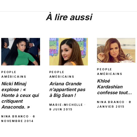
À lire aussi
PEOPLE
PEOPLE
PEOPLE
AMÉRICAINS
AMÉRICAINS
AMÉRICAINS
Khloé
Nicki Minaj
Ariana Grande
Kardashian
explose : «
n’appartient pas
confesse tout…
Honte à ceux qui
à Big Sean !
critiquent
NINA BRANCO · 8
MARIE-MICHELLE ·
Anaconda. »
JANVIER 2015
9 JUIN 2015
NINA BRANCO · 6
NOVEMBRE 2014