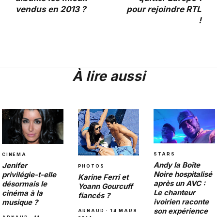
vendus en 2013 ?
pour rejoindre RTL
!
À lire aussi
STARS
CINEMA
Andy la Boîte
Jenifer
PHOTOS
Noire hospitalisé
privilégie-t-elle
Karine Ferri et
après un AVC :
désormais le
Yoann Gourcuff
Le chanteur
cinéma à la
fiancés ?
ivoirien raconte
musique ?
son expérience
ARNAUD · 14 MARS