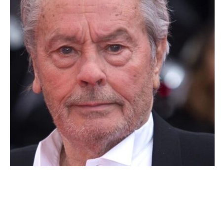
NEWS PEOPLE FRANÇAIS ET POTINS DES STARS
Alain Delon : Révélations sur son
testament et la répartition de son héritage
JOSUÉ SOSSOU · 5 SEPTEMBRE 2024