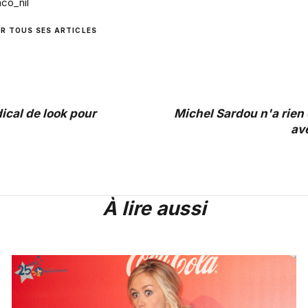
co_nil
IR TOUS SES ARTICLES
cal de look pour
Michel Sardou n'a rien
av
À lire aussi