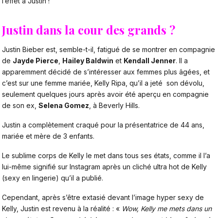
l’effet à Justin !
Justin dans la cour des grands ?
Justin Bieber est, semble-t-il, fatigué de se montrer en compagnie
de
Jayde Pierce
,
Hailey Baldwin
et
Kendall Jenner
. Il a
apparemment décidé de s’intéresser aux femmes plus âgées, et
c’est sur une femme mariée, Kelly Ripa, qu’il a jeté son dévolu,
seulement quelques jours après avoir été aperçu en compagnie
de son ex,
Selena Gomez
, à Beverly Hills.
Justin a complètement craqué pour la présentatrice de 44 ans,
mariée et mère de 3 enfants.
Le sublime corps de Kelly le met dans tous ses états, comme il l’a
lui-même signifié sur Instagram après un cliché ultra hot de Kelly
(sexy en lingerie) qu’il a publié.
Cependant, après s’être extasié devant l’image hyper sexy de
Kelly, Justin est revenu à la réalité : «
Wow, Kelly me mets dans un