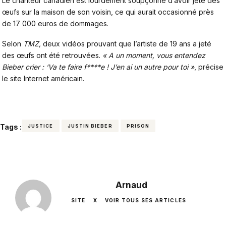
Le chanteur canadien est lourdement soupçonné d’avoir jeté des
œufs sur la maison de son voisin, ce qui aurait occasionné près
de 17 000 euros de dommages.
Selon
TMZ,
deux vidéos
prouvant que l’artiste de 19 ans a jeté
des œufs ont été retrouvées.
« A un moment, vous entendez
Bieber crier : ‘Va te faire f****e ! J’en ai un autre pour toi »
, précise
le site Internet américain.
Tags :
JUSTICE
JUSTIN BIEBER
PRISON
Arnaud
SITE
X
VOIR TOUS SES ARTICLES