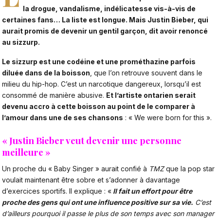
la drogue, vandalisme,
indélicatesse vis-à-vis de
certaines fans
… La liste est longue. Mais Justin Bieber, qui
aurait promis de devenir un gentil garçon, dit avoir renoncé
au sizzurp.
Le sizzurp est une codéine et une prométhazine parfois
diluée dans de la boisson
, que l’on retrouve souvent dans le
milieu du hip-hop. C’est un narcotique dangereux, lorsqu’il est
consommé de manière abusive.
Et l’artiste ontarien serait
devenu accro à cette boisson au point de le comparer à
l’amour dans une de ses chansons
:
« We were born for this »
.
«
Justin Bieber veut devenir une personne
meilleure
»
Un proche du « Baby Singer » aurait confié à
TMZ
que la pop star
voulait maintenant être sobre et s’adonner à davantage
d’exercices sportifs. Il explique : «
Il fait un effort pour être
proche des gens qui ont une influence positive sur sa vie.
C’est
d’ailleurs pourquoi il passe le plus de son temps avec son manager