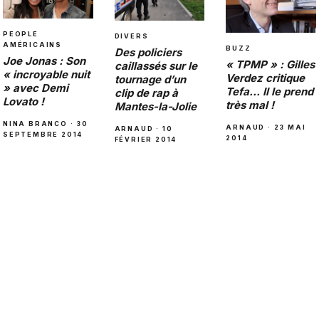
PEOPLE
DIVERS
AMÉRICAINS
BUZZ
Des policiers
Joe Jonas : Son
« TPMP » : Gilles
caillassés sur le
« incroyable nuit
Verdez critique
tournage d’un
» avec Demi
Tefa… Il le prend
clip de rap à
Lovato !
très mal !
Mantes-la-Jolie
NINA BRANCO · 30
ARNAUD · 23 MAI
ARNAUD · 10
SEPTEMBRE 2014
2014
FÉVRIER 2014