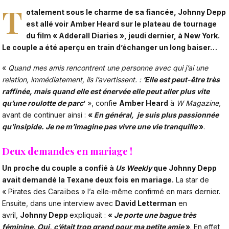
T
otalement sous le charme de sa fiancée, Johnny Depp
est allé voir Amber Heard sur le plateau de tournage
du film « Adderall Diaries », jeudi dernier, à New York.
Le couple a été aperçu en train d’échanger un long baiser…
«
Quand mes amis rencontrent une personne avec qui j’ai une
relation, immédiatement, ils l’avertissent. :
‘Elle est peut-être très
raffinée, mais quand elle est énervée elle peut aller plus vite
qu’une roulotte de parc
’
», confie
Amber Heard
à
W Magazine,
avant de continuer ainsi :
«
En général, je suis plus passionnée
qu’insipide. Je ne m’imagine pas vivre une vie tranquille
»
.
Deux demandes en mariage !
Un proche du couple a confié à
Us Weekly
que Johnny Depp
avait demandé la Texane deux fois en mariage.
La star de
« Pirates des Caraïbes » l’a elle-même confirmé en mars dernier.
Ensuite, dans une interview avec
David Letterman
en
avril,
Johnny Depp
expliquait :
«
Je porte une bague très
féminine. Oui, c’était trop grand pour ma petite amie
»
. En effet,