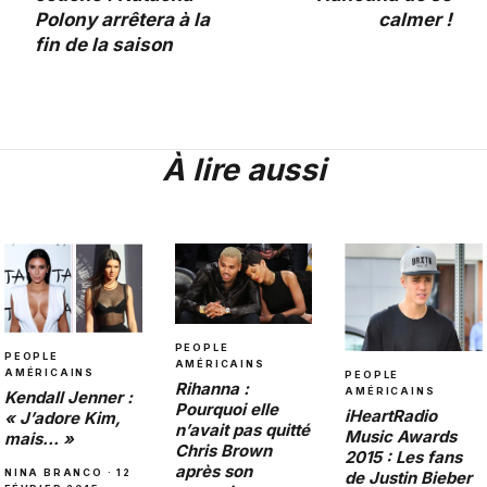
Polony arrêtera à la
calmer !
fin de la saison
À lire aussi
PEOPLE
PEOPLE
AMÉRICAINS
AMÉRICAINS
PEOPLE
Rihanna :
AMÉRICAINS
Kendall Jenner :
Pourquoi elle
iHeartRadio
« J’adore Kim,
n’avait pas quitté
Music Awards
mais… »
Chris Brown
2015 : Les fans
après son
NINA BRANCO · 12
de Justin Bieber