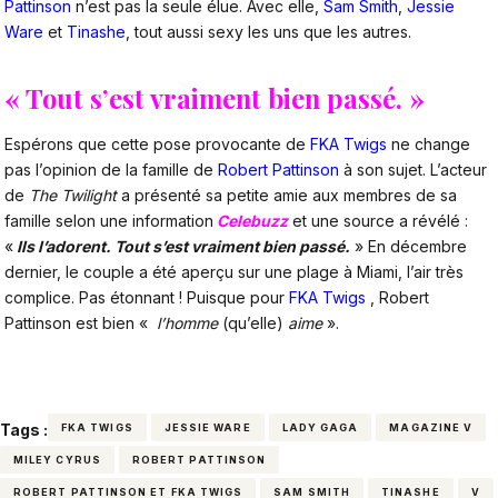
Pattinson
n’est pas la seule élue. Avec elle,
Sam Smith
,
Jessie
Ware
et
Tinashe
, tout aussi sexy les uns que les autres.
« Tout s’est vraiment bien passé. »
Espérons que cette pose provocante de
FKA Twigs
ne change
pas l’opinion de la famille de
Robert Pattinson
à son sujet. L’acteur
de
The Twilight
a présenté sa petite amie aux membres de sa
famille selon une information
Celebuzz
et une source a révélé :
«
Ils l’adorent. Tout s’est vraiment bien passé.
» En décembre
dernier, le couple a été aperçu sur une plage à Miami, l’air très
complice. Pas étonnant ! Puisque pour
FKA Twigs
, Robert
Pattinson est bien «
l’homme
(qu’elle)
aime
».
Tags :
FKA TWIGS
JESSIE WARE
LADY GAGA
MAGAZINE V
MILEY CYRUS
ROBERT PATTINSON
ROBERT PATTINSON ET FKA TWIGS
SAM SMITH
TINASHE
V