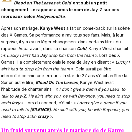
Blood on The Leaves
et
Cold
ont subi un petit
changement. Le rappeur a omis le nom de Jay-Z sur ces
morceaux selon
Hollywoodlife
.
Après son mariage,
Kanye West
a fait un come-back sur la scène
des X Games. Sa performance a ravi tous ses fans. Mais, à leur
surprise, il y a ey un léger changement dans certains titres du
rappeur. Auparavant, dans sa chanson
Cold
, Kanye West chantait
: «
Lucky I ain’t had
Jay
drop him from the team
». Lors des X
Games, il a complètement omis le nom de Jay en disant : «
Lucky I
ain’t had
to
drop him from the team
». Cela aurait pu être
interprété comme une erreur si la star de 27 ans s’était arrêtée là.
Sur un autre titre,
Blood On The Leaves
, Kanye West avait
l’habitude de chanter ainsi : «
I don’t give a damn if you used to
talk to
Jay-Z
. He ain’t with you, he with Beyonce, you need to stop
actin
lazy
». Lors du concert, c’était : «
I don’t give a damn if you
used to talk to
[SILENCE]
. He ain’t with you, he with Beyonce, you
need to stop actin
crazy
».
Un froid survenu après le mariage de de
Kanye