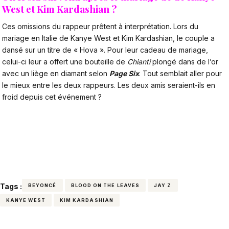
West et Kim Kardashian
?
Ces omissions du rappeur prêtent à interprétation. Lors du
mariage en Italie de
Kanye West et Kim Kardashian
, le couple a
dansé sur un titre de « Hova ». Pour leur cadeau de mariage,
celui-ci leur a offert une bouteille de
Chianti
plongé dans de l’or
avec un liège en diamant selon
Page Six
. Tout semblait aller pour
le mieux entre les deux rappeurs. Les deux amis seraient-ils en
froid depuis cet événement ?
Tags :
BEYONCÉ
BLOOD ON THE LEAVES
JAY Z
KANYE WEST
KIM KARDASHIAN