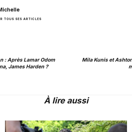
Michelle
IR TOUS SES ARTICLES
an : Après Lamar Odom
Mila Kunis et Ashto
na, James Harden ?
m
À lire aussi