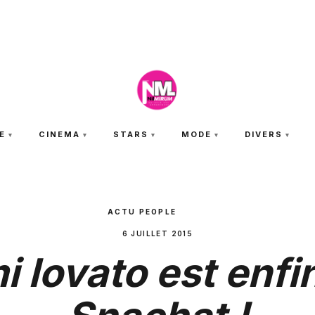
SAMEDI 8 AOÛT 2026
E
CINEMA
STARS
MODE
DIVERS
ACTU PEOPLE
6 JUILLET 2015
 lovato est enfi