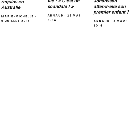
Johansson
vie : « C’est un
requins en
attend-elle son
scandale ! »
Australie
premier enfant ?
ARNAUD · 22 MAI
MARIE-MICHELLE ·
2014
6 JUILLET 2015
ARNAUD · 4 MARS
2014