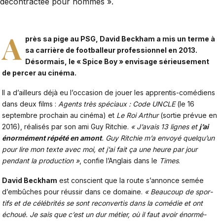
décontractée pour hommes ».
A
près sa pige au PSG, David Beckham a mis un terme à
sa carrière de footballeur professionnel en 2013.
Désormais, le « Spice Boy » envisage sérieusement
de percer au cinéma.
Il a d’ailleurs déjà eu l’occasion de jouer les apprentis-comédiens
dans deux films :
Agents très spéciaux : Code UNCLE
(le 16
septembre prochain au cinéma) et
Le Roi Arthur
(sortie prévue en
2016), réali­sés par son ami Guy Ritchie.
« J’avais 13 lignes et
j’ai
énor­mé­ment répété en amont
. Guy Ritchie m’a envoyé quelqu’un
pour lire mon texte avec moi, et j’ai fait ça une heure par jour
pendant la produc­tion »
, confie l’Anglais dans le
Times
.
David Beckham
est conscient que la route s’annonce semée
d’embûches pour réussir dans ce domaine.
« Beau­coup de spor­
tifs et de célé­bri­tés se sont recon­ver­tis dans la comé­die et ont
échoué. Je sais que c’est un dur métier, où il faut avoir énor­mé­