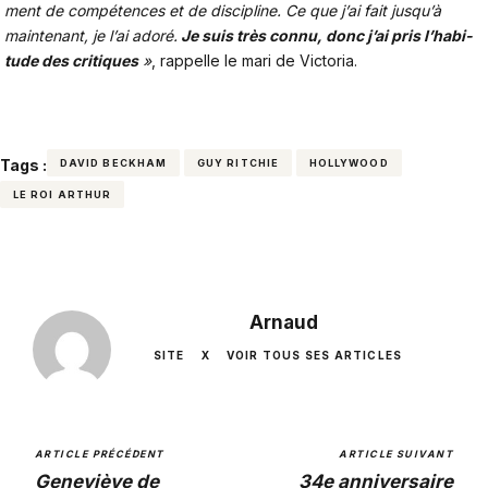
ment de compé­tences et de disci­pline. Ce que j’ai fait jusqu’à
main­te­nant, je l’ai adoré.
Je suis très connu, donc j’ai pris l’ha­bi­
tude des critiques
»
, rappelle le mari de Victoria.
Tags :
DAVID BECKHAM
GUY RITCHIE
HOLLYWOOD
LE ROI ARTHUR
Arnaud
SITE
X
VOIR TOUS SES ARTICLES
ARTICLE PRÉCÉDENT
ARTICLE SUIVANT
Geneviève de
34e anniversaire