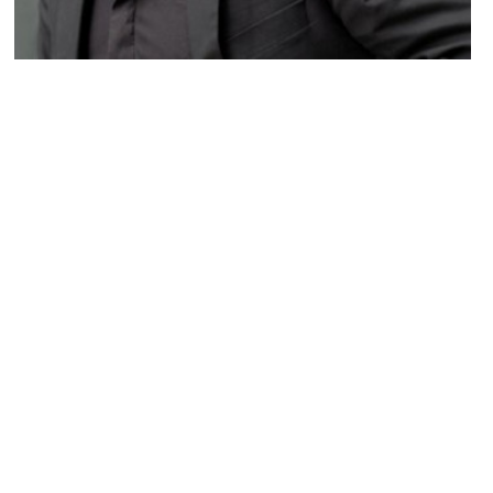
NEWS PEOPLE FRANÇAIS ET POTINS DES STARS
Cyril Hanouna : « Ma vie est d’une
tristesse totale »
ARNAUD · 15 JUILLET 2014