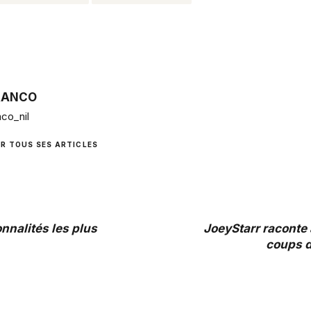
RANCO
co_nil
IR TOUS SES ARTICLES
nnalités les plus
JoeyStarr raconte a
coups d