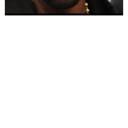
ACTU PEOPLE
Kanye West révèle pourquoi il a choisi
l’Italie pour son mariage !
NINA BRANCO · 16 MAI 2014