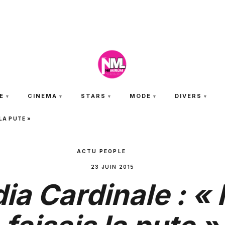
JEUDI 6 AOÛT 2026
E
CINEMA
STARS
MODE
DIVERS
 LA PUTE »
ACTU PEOPLE
23 JUIN 2015
ia Cardinale : « 