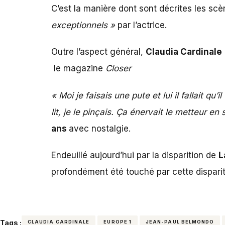
C’est la manière dont sont décrites les scè
exceptionnels »
par l’actrice.
Outre l’aspect général,
Claudia Cardinale
le magazine
Closer
« Moi je faisais une pute et lui il fallait
lit, je le pinçais. Ça énervait le metteur e
ans
avec nostalgie.
Endeuillé aujourd’hui par
la disparition de
L
profondément été touché par cette dispar
Tags :
CLAUDIA CARDINALE
EUROPE 1
JEAN-PAUL BELMONDO