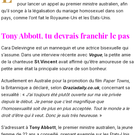
pour lancer un appel au premier ministre australien, afin
qu’il songe à la légalisation du mariage homosexuel dans son
pays, comme l’ont fait le Royaume-Uni et les Etats-Unis.
Tony Abbott, tu devrais franchir le pas
Cara Delevingne est un mannequin et une actrice bisexuelle qui
s’assume. Dans une interview récente avec
Vogue
, la petite amie
de la chanteuse
St.Vincent
avait affirmé qu’être amoureuse de sa
petite amie était la principale source de son bonheur.
Actuellement en Australie pour la promotion du film
Paper Towns
,
la Britannique a déclaré, selon
Graziadaily.co.uk
, concernant sa
sexualité : «
J’ai toujours été plutôt ouverte sur ma vie privée
depuis le début. Je pense que c’est magnifique que
l’homosexualité soit de plus en plus acceptée. Tout le monde a le
droit d’être qui il veut. Donc je suis très heureuse.
»
S’adressant à
Tony Abbott
, le premier ministre australien, la jeune
femme de 22 ans a conseillé, prenant exemple sur les Etats-Unis