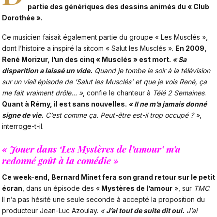
partie des génériques des dessins animés du « Club
Dorothée ».
Ce musicien faisait également partie du groupe « Les Musclés »,
dont l’histoire a inspiré la sitcom « Salut les Musclés ».
En 2009,
René Morizur, l’un des cinq « Musclés » est mort.
« Sa
disparition a laissé un vide.
Quand je tombe le soir à la télévision
sur un vieil épisode de ‘Salut les Musclés’ et que je vois René, ça
me fait vraiment drôle… »
, confie le chanteur à
Télé 2 Semaines
.
Quant à Rémy, il est sans nouvelles.
« Il ne m’a jamais donné
signe de vie.
C’est comme ça. Peut-être est-il trop occupé ? »
,
interroge-t-il.
« Jouer dans ‘Les Mystères de l’amour’ m’a
redonné goût à la comédie »
Ce week-end, Bernard Minet fera son grand retour sur le petit
écran
, dans un épisode des «
Mystères de l’amour
», sur
TMC
.
Il n’a pas hésité une seule seconde à accepté la proposition du
producteur Jean-Luc Azoulay.
«
J’ai tout de suite dit oui.
J’ai