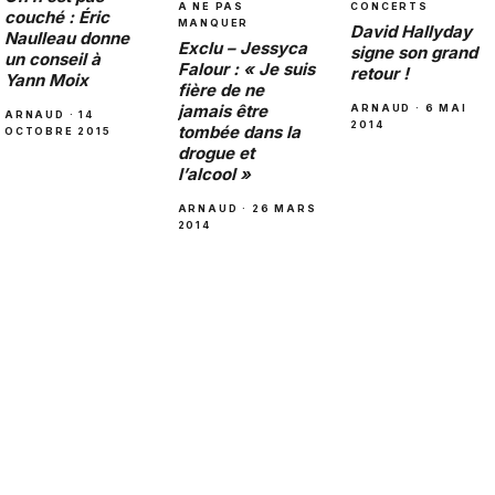
CONCERTS
A NE PAS
couché : Éric
MANQUER
David Hallyday
Naulleau donne
Exclu – Jessyca
signe son grand
un conseil à
Falour : « Je suis
retour !
Yann Moix
fière de ne
jamais être
ARNAUD · 6 MAI
ARNAUD · 14
2014
tombée dans la
OCTOBRE 2015
drogue et
l’alcool »
ARNAUD · 26 MARS
2014