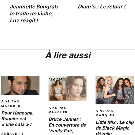
Jeannette Bougrab
Diam's : Le retour !
le traite de lâche,
Luz réagit !
À lire aussi
A NE PAS
MANQUER
A NE PAS
A NE PAS
Pour Hanouna,
MANQUER
MANQUER
Ruquier est
Bruce Jenner :
Little Mix : Le clip
« une cata » !
En couverture de
de Black Magic
Vanity Fair,
dévoilé
ARNAUD · 3