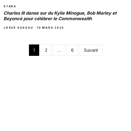
STARS
Charles III danse sur du Kylie Minogue, Bob Marley et
Beyoncé pour célébrer le Commonwealth
JOSUÉ SOSSOU
·
10 MARS 2025
Pagination des pub
1
2
…
6
Suivant