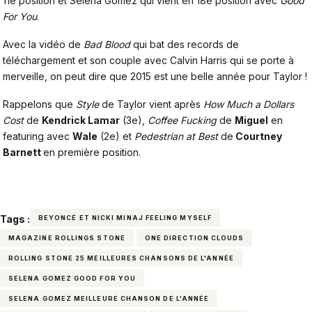
11e position et Selena Gomez qui vient en 18e position avec
Good
For You
.
Avec la vidéo de
Bad Blood
qui bat des records de
téléchargement et son couple avec Calvin Harris qui se porte à
merveille, on peut dire que 2015 est une belle année pour Taylor !
Rappelons que
Style
de Taylor vient après
How Much a Dollars
Cost
de
Kendrick Lamar
(3e),
Coffee Fucking
de
Miguel
en
featuring avec
Wale
(2e) et
Pedestrian at Best
de
Courtney
Barnett
en première position.
Tags :
BEYONCÉ ET NICKI MINAJ FEELING MYSELF
MAGAZINE ROLLINGS STONE
ONE DIRECTION CLOUDS
ROLLING STONE 25 MEILLEURES CHANSONS DE L'ANNÉE
SELENA GOMEZ GOOD FOR YOU
SELENA GOMEZ MEILLEURE CHANSON DE L'ANNÉE