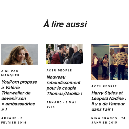
À lire aussi
ACTU PEOPLE
A NE PAS
MANQUER
Nouveau
YouPorn propose
rebondissement
à Valérie
ACTU PEOPLE
pour le couple
Trierweiler de
Harry Styles et
Thomas/Nabilla !
devenir son
Leopold Nadine :
ARNAUD · 2 MAI
« ambassadrice
Il y a de l’amour
2014
» !
dans l’air !
ARNAUD · 8
NINA BRANCO · 24
FÉVRIER 2014
JANVIER 2015