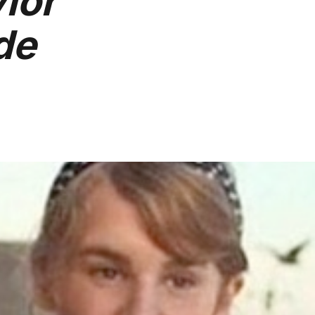
ylor
de