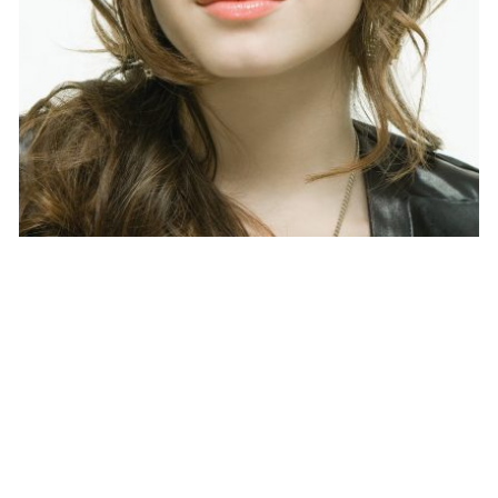
ACTU PEOPLE
Demi Lovato conseille les adolescents
dans « Seventeen » ! (Photo)
NINA BRANCO · 24 JUIN 2014