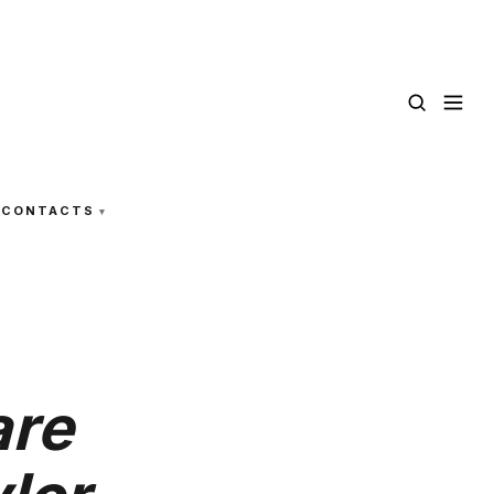
CONTACTS
are