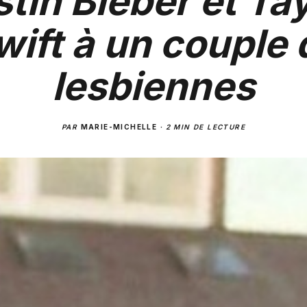
tin Bieber et Ta
wift à un couple 
lesbiennes
PAR
MARIE-MICHELLE
·
2 MIN DE LECTURE