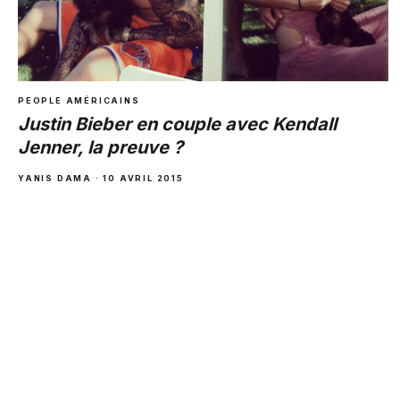
PEOPLE AMÉRICAINS
Justin Bieber en couple avec Kendall
Jenner, la preuve ?
YANIS DAMA · 10 AVRIL 2015