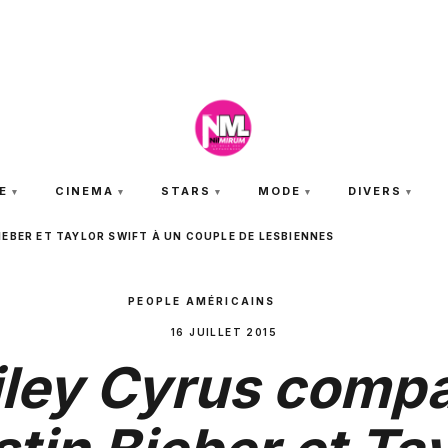
JEUDI 6 AOÛT 2026
E
CINEMA
STARS
MODE
DIVERS
EBER ET TAYLOR SWIFT À UN COUPLE DE LESBIENNES
PEOPLE AMÉRICAINS
16 JUILLET 2015
ley Cyrus comp