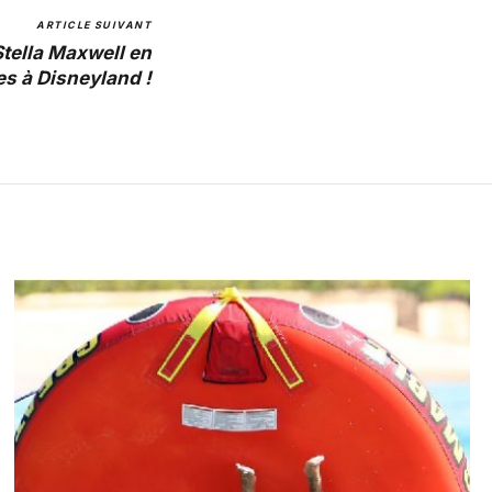
ARTICLE SUIVANT
Stella Maxwell en
s à Disneyland !