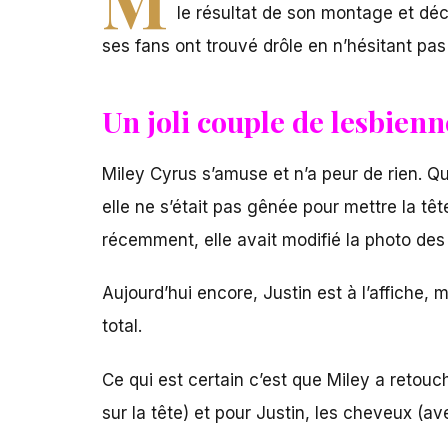
le résultat de son montage et décl
ses fans ont trouvé drôle en n’hésitant pas
Un joli couple de lesbienn
Miley Cyrus s’amuse et n’a peur de rien. Qu
elle ne s’était pas gênée pour mettre la tê
récemment, elle avait modifié la photo des
Aujourd’hui encore, Justin est à l’affiche, 
total.
Ce qui est certain c’est que Miley a retouc
sur la tête) et pour Justin, les cheveux (av