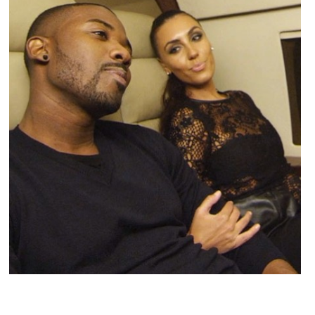
PEOPLE AMÉRICAINS
Ray J regrette-il sa sex tape avec Kim