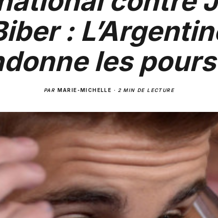
national contre 
Biber : L’Argentin
donne les pours
PAR
MARIE-MICHELLE
·
2 MIN DE LECTURE