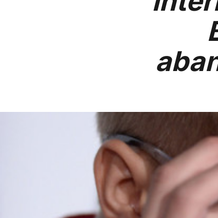
inter
aban