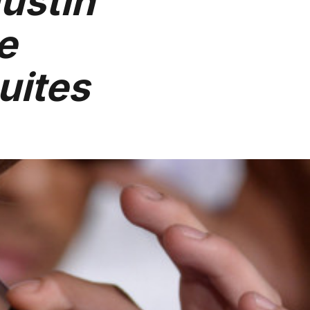
Justin
e
uites