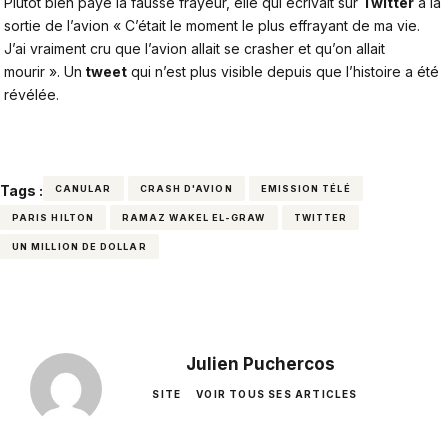
Plutôt bien payé la fausse frayeur, elle qui écrivait sur
Twitter
à la
sortie de l’avion « C’était le moment le plus effrayant de ma vie.
J’ai vraiment cru que l’avion allait se crasher et qu’on allait
mourir ». Un
tweet
qui n’est plus visible depuis que l’histoire a été
révélée.
Tags :
CANULAR
CRASH D'AVION
EMISSION TÉLÉ
PARIS HILTON
RAMAZ WAKEL EL-GRAW
TWITTER
UN MILLION DE DOLLAR
Julien Puchercos
SITE
VOIR TOUS SES ARTICLES