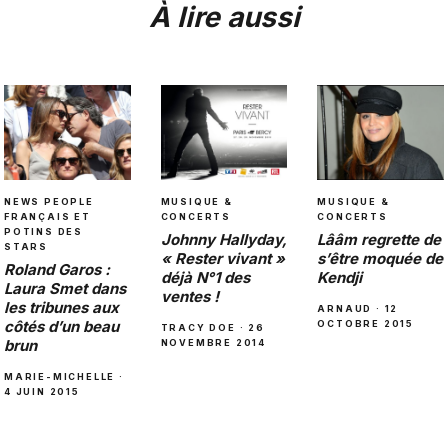
À lire aussi
MUSIQUE &
MUSIQUE &
NEWS PEOPLE
CONCERTS
CONCERTS
FRANÇAIS ET
POTINS DES
Johnny Hallyday,
Lââm regrette de
STARS
« Rester vivant »
s’être moquée de
Roland Garos :
déjà N°1 des
Kendji
Laura Smet dans
ventes !
les tribunes aux
ARNAUD · 12
côtés d’un beau
OCTOBRE 2015
TRACY DOE · 26
brun
NOVEMBRE 2014
MARIE-MICHELLE ·
4 JUIN 2015